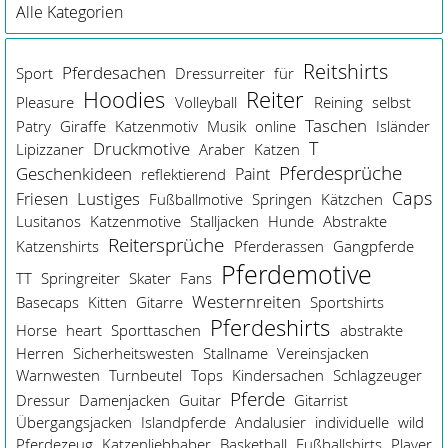
Alle Kategorien
Reitshirts
Pferdesachen
Sport
Dressurreiter
für
Hoodies
Reiter
Pleasure
Volleyball
Reining
selbst
Taschen
Patry
Giraffe
Katzenmotiv
Musik
online
Isländer
T
Druckmotive
Lipizzaner
Araber
Katzen
Pferdesprüche
Geschenkideen
Paint
reflektierend
Caps
Friesen
Lustiges
Fußballmotive
Springen
Kätzchen
Lusitanos
Katzenmotive
Stalljacken
Hunde
Abstrakte
Reitersprüche
Katzenshirts
Pferderassen
Gangpferde
Pferdemotive
TT
Springreiter
Skater
Fans
Westernreiten
Basecaps
Kitten
Gitarre
Sportshirts
Pferdeshirts
Horse
heart
Sporttaschen
abstrakte
Herren
Sicherheitswesten
Stallname
Vereinsjacken
Warnwesten
Turnbeutel
Tops
Kindersachen
Schlagzeuger
Pferde
Dressur
Damenjacken
Guitar
Gitarrist
Übergangsjacken
Islandpferde
Andalusier
individuelle
wild
Pferdezeug
Katzenliebhaber
Basketball
Fußballshirts
Player