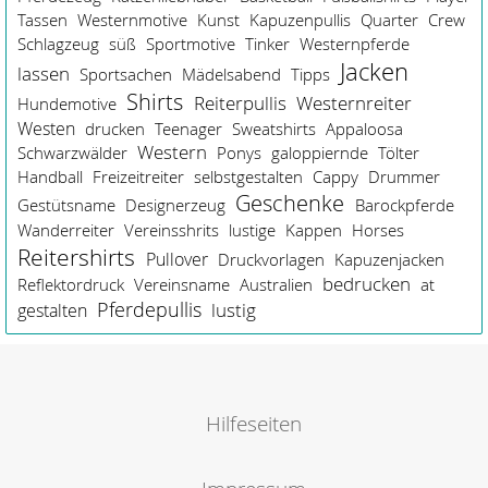
Tassen
Westernmotive
Kunst
Kapuzenpullis
Quarter
Crew
Schlagzeug
süß
Sportmotive
Tinker
Westernpferde
Jacken
lassen
Sportsachen
Mädelsabend
Tipps
Shirts
Reiterpullis
Westernreiter
Hundemotive
Westen
drucken
Teenager
Sweatshirts
Appaloosa
Western
Schwarzwälder
Ponys
galoppiernde
Tölter
Handball
Freizeitreiter
selbstgestalten
Cappy
Drummer
Geschenke
Gestütsname
Designerzeug
Barockpferde
Wanderreiter
Vereinsshrits
lustige
Kappen
Horses
Reitershirts
Pullover
Druckvorlagen
Kapuzenjacken
bedrucken
Reflektordruck
Vereinsname
Australien
at
Pferdepullis
lustig
gestalten
Hilfeseiten