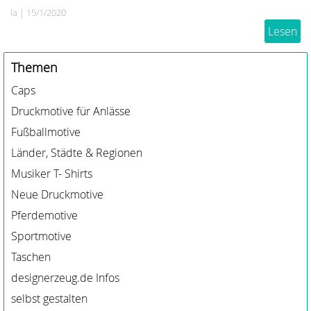
schönen Australien Motiven gibt es im
la
|
15/1/2020
Designerzeug-Shop und im Designerzeig_Creator,
Lesen
mit dem ihr T-Shirts, Taschen, Hoodies, Caps und
Geschenke individuell Wünschen bedrucken
Themen
lassen könnt, wie es euch gefällt.
Caps
Druckmotive für Anlässe
Fußballmotive
Länder, Städte & Regionen
Musiker T- Shirts
Neue Druckmotive
Pferdemotive
Sportmotive
Taschen
designerzeug.de Infos
selbst gestalten