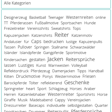
Alle Kategorien
Westernreiten
Designerzeug
Basketball
Teenager
online
TT
Pferderassen
Fußballmotive
Sportsachen
Hunde
Freizeitreiter
Vereinsshrits
Sweatshirts
Tops
Reiter
Kapuzenjacken
Katzenshirts
Katzenmotiv
Caps
bedrucken
Andalusier
für
lustige
Kapuzenpullis
Pullover
Tassen
Springen
Stallname
Schwarzwälder
Isländer
Islandpferde
Gangpferde
Sportmotive
Jacken
Reitersprüche
gestalten
Kindersachen
lassen
Lustiges
Kunst
Warnwesten
Volleyball
Reflektordruck
Pferdezeug
Damenjacken
Tipps
Handball
Druckmotive
Friesen
Kitten
Ponys
Westernmotive
Geschenke
Barockpferde
Tölter
reflektierend
Springreiter
heart
Sport
Schlagzeug
Horses
Araber
Westernreiter
Herren
Katzenliebhaber
Sportshirts
Horse
Giraffe
Musik
Mädelsabend
Cappy
Vereinsjacken
Dressurreiter
Basecaps
individuelle
selbstgestalten
Quarter
Pferdesprüche
Reiterpullis
Sporttaschen
Drummer