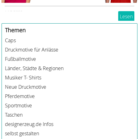
Du liebst Paint Horses? Dann haben wir eine
14/3/2020
Menge Reitshirts, Hoodies, Caps und mehr, die dir
Lesen
gefallen könnten
Themen
Caps
Druckmotive für Anlässe
Fußballmotive
Länder, Städte & Regionen
Musiker T- Shirts
Neue Druckmotive
Pferdemotive
Sportmotive
Taschen
designerzeug.de Infos
selbst gestalten