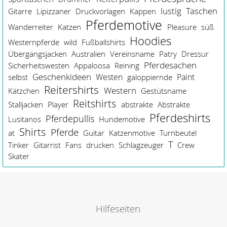
lustig
Taschen
Gitarre
Lipizzaner
Druckvorlagen
Kappen
Pferdemotive
Wanderreiter
Katzen
Pleasure
süß
Hoodies
Westernpferde
wild
Fußballshirts
Übergangsjacken
Australien
Vereinsname
Patry
Dressur
Pferdesachen
Sicherheitswesten
Appaloosa
Reining
Geschenkideen
Westen
Paint
selbst
galoppiernde
Reitershirts
Western
Kätzchen
Gestütsname
Reitshirts
Stalljacken
Player
abstrakte
Abstrakte
Pferdeshirts
Pferdepullis
Lusitanos
Hundemotive
Shirts
Pferde
at
Guitar
Katzenmotive
Turnbeutel
T
Tinker
Gitarrist
Fans
drucken
Schlagzeuger
Crew
Skater
Hilfeseiten