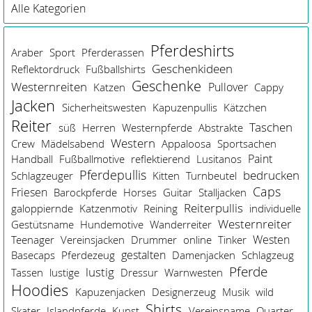
Alle Kategorien
Pferdeshirts
Araber
Sport
Pferderassen
Geschenkideen
Reflektordruck
Fußballshirts
Geschenke
Westernreiten
Pullover
Katzen
Cappy
Jacken
Sicherheitswesten
Kapuzenpullis
Kätzchen
Reiter
Taschen
süß
Herren
Westernpferde
Abstrakte
Western
Crew
Mädelsabend
Appaloosa
Sportsachen
Paint
Handball
Fußballmotive
reflektierend
Lusitanos
Pferdepullis
bedrucken
Schlagzeuger
Kitten
Turnbeutel
Caps
Friesen
Barockpferde
Horses
Guitar
Stalljacken
Reiterpullis
galoppiernde
Katzenmotiv
Reining
individuelle
Westernreiter
Gestütsname
Hundemotive
Wanderreiter
Westen
Teenager
Vereinsjacken
Drummer
online
Tinker
gestalten
Basecaps
Pferdezeug
Damenjacken
Schlagzeug
Pferde
lustig
Tassen
lustige
Dressur
Warnwesten
Hoodies
Kapuzenjacken
Designerzeug
Musik
wild
Shirts
Skater
Islandpferde
Kunst
Vereinsname
Quarter