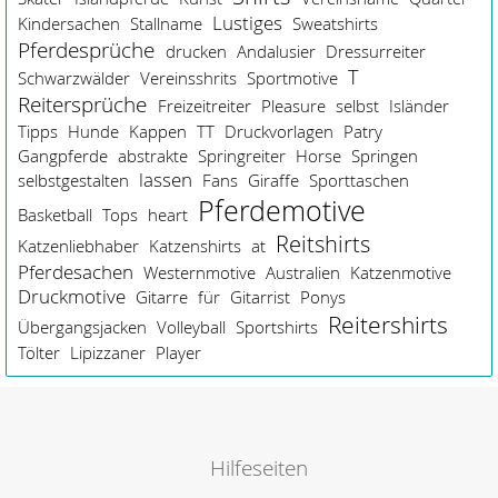
Lustiges
Kindersachen
Stallname
Sweatshirts
Pferdesprüche
drucken
Andalusier
Dressurreiter
T
Schwarzwälder
Vereinsshrits
Sportmotive
Reitersprüche
Freizeitreiter
Pleasure
selbst
Isländer
Tipps
Hunde
Kappen
TT
Druckvorlagen
Patry
Gangpferde
abstrakte
Springreiter
Horse
Springen
lassen
selbstgestalten
Fans
Giraffe
Sporttaschen
Pferdemotive
Basketball
Tops
heart
Reitshirts
Katzenliebhaber
Katzenshirts
at
Pferdesachen
Westernmotive
Australien
Katzenmotive
Druckmotive
Gitarre
für
Gitarrist
Ponys
Reitershirts
Übergangsjacken
Volleyball
Sportshirts
Tölter
Lipizzaner
Player
Hilfeseiten