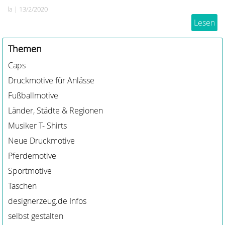
das war das Ziel der Umstrukturierung. Was ist
la
|
13/2/2020
neu, was ist weg, was bleibt? Hier erfährst du es.
Lesen
Themen
Caps
Druckmotive für Anlässe
Fußballmotive
Länder, Städte & Regionen
Musiker T- Shirts
Neue Druckmotive
Pferdemotive
Sportmotive
Taschen
designerzeug.de Infos
selbst gestalten