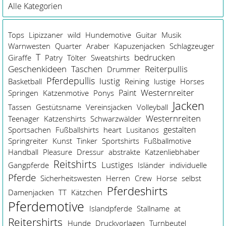
Alle Kategorien
Tops
Lipizzaner
wild
Hundemotive
Guitar
Musik
Warnwesten
Quarter
Araber
Kapuzenjacken
Schlagzeuger
T
bedrucken
Giraffe
Patry
Tölter
Sweatshirts
Geschenkideen
Taschen
Reiterpullis
Drummer
Pferdepullis
lustig
Basketball
Reining
lustige
Horses
Westernreiter
Paint
Springen
Katzenmotive
Ponys
Jacken
Tassen
Gestütsname
Vereinsjacken
Volleyball
Westernreiten
Teenager
Katzenshirts
Schwarzwälder
gestalten
Sportsachen
Fußballshirts
heart
Lusitanos
Springreiter
Kunst
Tinker
Sportshirts
Fußballmotive
Handball
Pleasure
Dressur
abstrakte
Katzenliebhaber
Reitshirts
Lustiges
Gangpferde
Isländer
individuelle
Pferde
Sicherheitswesten
Herren
Crew
Horse
selbst
Pferdeshirts
Damenjacken
TT
Kätzchen
Pferdemotive
Islandpferde
Stallname
at
Reitershirts
Hunde
Druckvorlagen
Turnbeutel