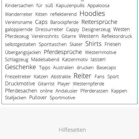
Kindersachen
für
süß
Kapuzenpullis
Appaloosa
Hoodies
Wanderreiter
Kitten
reflektierend
Reitersprüche
Caps
Vereinsname
Barockpferde
Westen
galoppiernde
Dressurreiter
Cappy
Designerzeug
Western
Pferdezeug
Vereinsshrits
Gitarre
Reflektordruck
Shirts
Friesen
selbstgestalten
Sporttaschen
Skater
Pferdesprüche
Übergangsjacken
Westernmotive
lassen
Schlagzeug
Mädelsabend
Katzenmotiv
Geschenke
Tipps
Australien
drucken
Basecaps
Reiter
Freizeitreiter
Katzen
Abstrakte
Fans
Sport
Druckmotive
Gitarrist
Player
Westernpferde
Pferdesachen
online
Andalusier
Pferderassen
Kappen
Pullover
Stalljacken
Sportmotive
Hilfeseiten