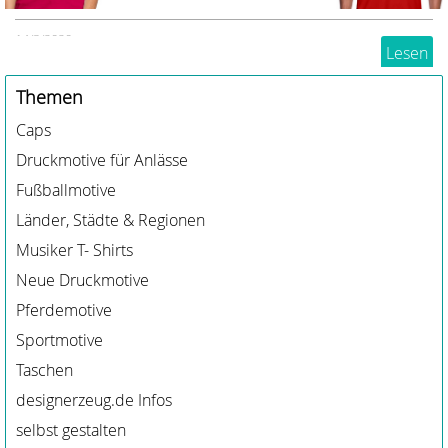
Du liebst Paint Horses? Dann haben wir eine
14/3/2020
Menge Reitshirts, Hoodies, Caps und mehr, die dir
Lesen
gefallen könnten
Themen
Caps
Druckmotive für Anlässe
Fußballmotive
Länder, Städte & Regionen
Musiker T- Shirts
Neue Druckmotive
Pferdemotive
Sportmotive
Taschen
designerzeug.de Infos
selbst gestalten