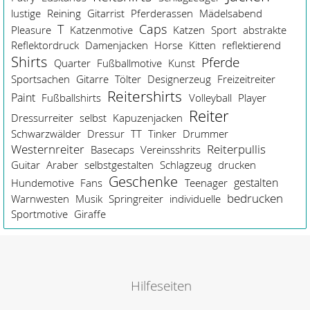
lustige
Reining
Gitarrist
Pferderassen
Mädelsabend
Caps
T
Pleasure
Katzenmotive
Katzen
Sport
abstrakte
Reflektordruck
Damenjacken
Horse
Kitten
reflektierend
Shirts
Pferde
Quarter
Fußballmotive
Kunst
Sportsachen
Gitarre
Tölter
Designerzeug
Freizeitreiter
Reitershirts
Paint
Fußballshirts
Volleyball
Player
Reiter
Dressurreiter
selbst
Kapuzenjacken
Schwarzwälder
Dressur
TT
Tinker
Drummer
Westernreiter
Reiterpullis
Basecaps
Vereinsshrits
Guitar
Araber
selbstgestalten
Schlagzeug
drucken
Geschenke
gestalten
Hundemotive
Fans
Teenager
bedrucken
Warnwesten
Musik
Springreiter
individuelle
Sportmotive
Giraffe
Hilfeseiten