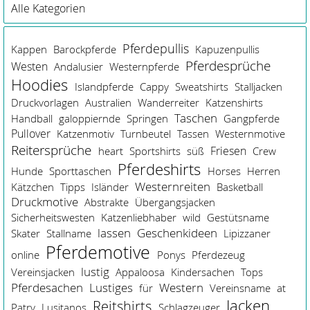
Alle Kategorien
Pferdepullis
Kappen
Barockpferde
Kapuzenpullis
Pferdesprüche
Westen
Andalusier
Westernpferde
Hoodies
Islandpferde
Cappy
Sweatshirts
Stalljacken
Druckvorlagen
Australien
Wanderreiter
Katzenshirts
Taschen
Handball
galoppiernde
Springen
Gangpferde
Pullover
Katzenmotiv
Turnbeutel
Tassen
Westernmotive
Reitersprüche
Friesen
heart
Sportshirts
süß
Crew
Pferdeshirts
Hunde
Sporttaschen
Horses
Herren
Westernreiten
Kätzchen
Tipps
Isländer
Basketball
Druckmotive
Abstrakte
Übergangsjacken
Sicherheitswesten
Katzenliebhaber
wild
Gestütsname
Geschenkideen
lassen
Skater
Stallname
Lipizzaner
Pferdemotive
online
Ponys
Pferdezeug
lustig
Vereinsjacken
Appaloosa
Kindersachen
Tops
Pferdesachen
Lustiges
Western
für
Vereinsname
at
Jacken
Reitshirts
Patry
Lusitanos
Schlagzeuger