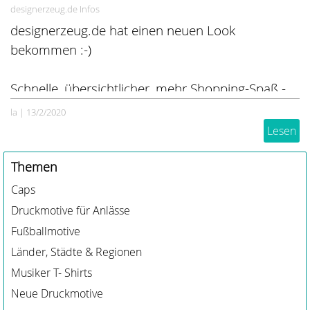
designerzeug.de Infos
designerzeug.de hat einen neuen Look
bekommen :-)
Schnelle, übersichtlicher, mehr Shopping-Spaß -
das war das Ziel der Umstrukturierung. Was ist
la
|
13/2/2020
neu, was ist weg, was bleibt? Hier erfährst du es.
Lesen
Themen
Caps
Druckmotive für Anlässe
Fußballmotive
Länder, Städte & Regionen
Musiker T- Shirts
Neue Druckmotive