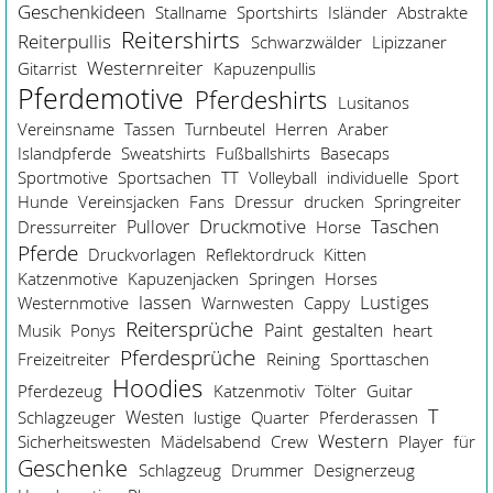
Geschenkideen
Stallname
Sportshirts
Isländer
Abstrakte
Reitershirts
Reiterpullis
Schwarzwälder
Lipizzaner
Westernreiter
Gitarrist
Kapuzenpullis
Pferdemotive
Pferdeshirts
Lusitanos
Vereinsname
Tassen
Turnbeutel
Herren
Araber
Islandpferde
Sweatshirts
Fußballshirts
Basecaps
Sportmotive
Sportsachen
TT
Volleyball
individuelle
Sport
Hunde
Vereinsjacken
Fans
Dressur
drucken
Springreiter
Taschen
Pullover
Druckmotive
Dressurreiter
Horse
Pferde
Druckvorlagen
Reflektordruck
Kitten
Katzenmotive
Kapuzenjacken
Springen
Horses
lassen
Lustiges
Westernmotive
Warnwesten
Cappy
Reitersprüche
Paint
gestalten
Musik
Ponys
heart
Pferdesprüche
Freizeitreiter
Reining
Sporttaschen
Hoodies
Pferdezeug
Katzenmotiv
Tölter
Guitar
T
Westen
Schlagzeuger
lustige
Quarter
Pferderassen
Western
Sicherheitswesten
Mädelsabend
Crew
Player
für
Geschenke
Schlagzeug
Drummer
Designerzeug