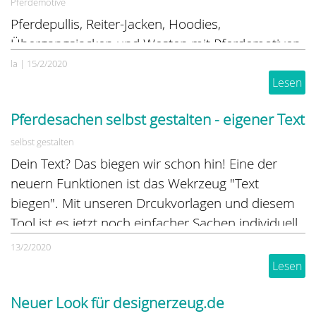
Pferdemotive
Pferdepullis, Reiter-Jacken, Hoodies,
Übergangsjacken und Westen mit Pferdemotiven
- schicke Pferdesachen für jede Wetterlage online
la
|
15/2/2020
kaufen oder selbst gestalten und nach eigenen
Lesen
Wünschen bedrucken lassen.
Pferdesachen selbst gestalten - eigener Text
selbst gestalten
Dein Text? Das biegen wir schon hin! Eine der
neuern Funktionen ist das Wekrzeug "Text
biegen". Mit unseren Drcukvorlagen und diesem
Tool ist es jetzt noch einfacher Sachen individuell
bedrucken zu lassen
13/2/2020
Lesen
Neuer Look für designerzeug.de