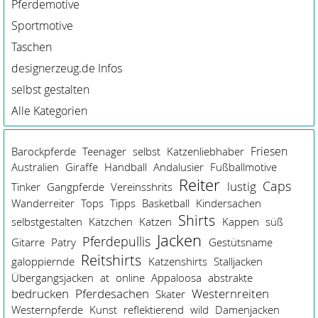
Pferdemotive
Sportmotive
Taschen
designerzeug.de Infos
selbst gestalten
Alle Kategorien
Friesen
Barockpferde
Teenager
selbst
Katzenliebhaber
Australien
Giraffe
Handball
Andalusier
Fußballmotive
Reiter
Caps
lustig
Tinker
Gangpferde
Vereinsshrits
Wanderreiter
Tops
Tipps
Basketball
Kindersachen
Shirts
selbstgestalten
Kätzchen
Katzen
Kappen
süß
Jacken
Pferdepullis
Gitarre
Patry
Gestütsname
Reitshirts
galoppiernde
Katzenshirts
Stalljacken
Übergangsjacken
at
online
Appaloosa
abstrakte
Pferdesachen
bedrucken
Westernreiten
Skater
Westernpferde
Kunst
reflektierend
wild
Damenjacken