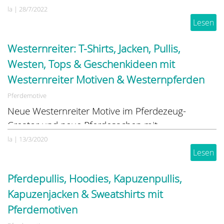
eigenen Wünschen bedrucken lassen.
la
|
28/7/2022
Lesen
Westernreiter: T-Shirts, Jacken, Pullis,
Westen, Tops & Geschenkideen mit
Westernreiter Motiven & Westernpferden
Pferdemotive
Neue Westernreiter Motive im Pferdezeug-
Creator und neue Pferdesachen mit
Westernmotiven im Pferdezeug-Shop.
la
|
13/3/2020
Lesen
Pferdepullis, Hoodies, Kapuzenpullis,
Kapuzenjacken & Sweatshirts mit
Pferdemotiven