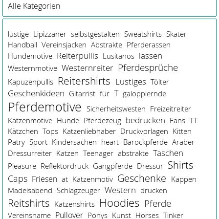
Alle Kategorien
lustige
Lipizzaner
selbstgestalten
Sweatshirts
Skater
Handball
Vereinsjacken
Abstrakte
Pferderassen
Reiterpullis
lassen
Hundemotive
Lusitanos
Pferdesprüche
Westernreiter
Westernmotive
Reitershirts
Lustiges
Kapuzenpullis
Tölter
Geschenkideen
T
Gitarrist
für
galoppiernde
Pferdemotive
Sicherheitswesten
Freizeitreiter
bedrucken
Katzenmotive
Hunde
Pferdezeug
Fans
TT
Kätzchen
Tops
Katzenliebhaber
Druckvorlagen
Kitten
Patry
Sport
Kindersachen
heart
Barockpferde
Araber
Taschen
Dressurreiter
Katzen
Teenager
abstrakte
Shirts
Pleasure
Reflektordruck
Gangpferde
Dressur
Geschenke
Caps
Friesen
at
Katzenmotiv
Kappen
Western
Mädelsabend
Schlagzeuger
drucken
Hoodies
Reitshirts
Pferde
Katzenshirts
Pullover
Vereinsname
Ponys
Kunst
Horses
Tinker