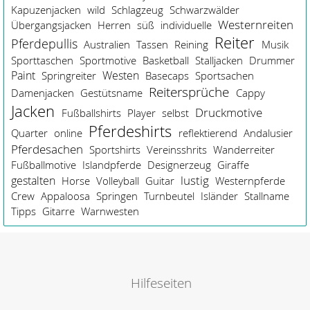
Kapuzenjacken
wild
Schlagzeug
Schwarzwälder
Westernreiten
Übergangsjacken
Herren
süß
individuelle
Reiter
Pferdepullis
Australien
Tassen
Reining
Musik
Sporttaschen
Sportmotive
Basketball
Stalljacken
Drummer
Paint
Westen
Springreiter
Basecaps
Sportsachen
Reitersprüche
Damenjacken
Gestütsname
Cappy
Jacken
Druckmotive
Fußballshirts
Player
selbst
Pferdeshirts
Quarter
online
reflektierend
Andalusier
Pferdesachen
Sportshirts
Vereinsshrits
Wanderreiter
Fußballmotive
Islandpferde
Designerzeug
Giraffe
lustig
gestalten
Horse
Volleyball
Guitar
Westernpferde
Crew
Appaloosa
Springen
Turnbeutel
Isländer
Stallname
Tipps
Gitarre
Warnwesten
Hilfeseiten