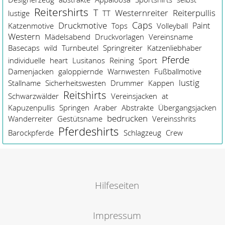
Reitershirts
T
Westernreiter
Reiterpullis
lustige
TT
Caps
Druckmotive
Paint
Katzenmotive
Tops
Volleyball
Western
Mädelsabend
Druckvorlagen
Vereinsname
Basecaps
wild
Turnbeutel
Springreiter
Katzenliebhaber
Pferde
individuelle
heart
Lusitanos
Reining
Sport
Damenjacken
galoppiernde
Warnwesten
Fußballmotive
lustig
Stallname
Sicherheitswesten
Drummer
Kappen
Reitshirts
Schwarzwälder
Vereinsjacken
at
Kapuzenpullis
Springen
Araber
Abstrakte
Übergangsjacken
bedrucken
Wanderreiter
Gestütsname
Vereinsshrits
Pferdeshirts
Barockpferde
Schlagzeug
Crew
Hilfeseiten
Impressum