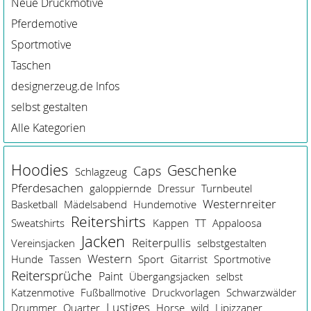
Neue Druckmotive
Pferdemotive
Sportmotive
Taschen
designerzeug.de Infos
selbst gestalten
Alle Kategorien
Hoodies
Geschenke
Caps
Schlagzeug
Pferdesachen
galoppiernde
Dressur
Turnbeutel
Westernreiter
Basketball
Mädelsabend
Hundemotive
Reitershirts
Sweatshirts
Kappen
TT
Appaloosa
Jacken
Reiterpullis
Vereinsjacken
selbstgestalten
Western
Hunde
Tassen
Sport
Gitarrist
Sportmotive
Reitersprüche
Paint
Übergangsjacken
selbst
Katzenmotive
Fußballmotive
Druckvorlagen
Schwarzwälder
Lustiges
Drummer
Quarter
Horse
wild
Lipizzaner