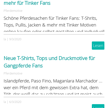
mehr für Tinker Fans
Pferdemotive
Schöne Pferdesachen für Tinker Fans: T-Shrits,
Tops, Pullis, Jacken & mehr mit Tinker Motiven
online kaufen oder selbst gestalten und individuell
nach eigenen Wünschen bedrucken lassen.
la
|
9/3/2020
Lesen
Neue T-Shirts, Tops und Druckmotive für
Gangpferde Fans
Pferdemotive
Islandpferde, Paso Fino, Maganlara Marchador ...
wer ein Pferd mit dem gewissen Extra hat, dem
Tölt, der weiß das zu schätzen und ist meist auch
stolz darauf. Wir haben die passenenden T-Shirts,
la
|
6/3/2020
Pullis, Jacken, Westen, Tops und Geschenkideen