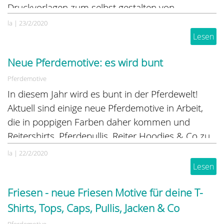
Druckvorlagen zum selbst gestalten von
Reitshirts, Reiter-Jacken, Pullis, Westen, Caps und
la
|
23/2/2020
Geschenken.
Lesen
Neue Pferdemotive: es wird bunt
Pferdemotive
In diesem Jahr wird es bunt in der Pferdewelt!
Aktuell sind einige neue Pferdemotive in Arbeit,
die in poppigen Farben daher kommen und
Reitershirts, Pferdepullis, Reiter Hoodies & Co zu
echten Hinguckern machen
la
|
22/2/2020
Lesen
Friesen - neue Friesen Motive für deine T-
Shirts, Tops, Caps, Pullis, Jacken & Co