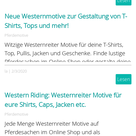
Lesen
für Gangpferde Liebhaber.
Neue Westernmotive zur Gestaltung von T-
Shirts, Tops und mehr!
Pferdemotive
Witzige Westernreiter Motive für deine T-Shirts,
Top, Pullis, Jacken und Geschenke. Finde lustige
Pferdesachen im Online-Shop oder gestalte deine
eigenen Pferdesachen und lasse sie nach deinen
la
|
2/3/2020
Wünschen bedrucken...
Lesen
Western Riding: Westernreiter Motive für
eure Shirts, Caps, Jacken etc.
Pferdemotive
Jede Menge Westernreiter Motive auf
Pferdesachen im Online Shop und als