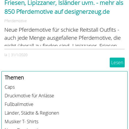
Friesen, Lipizzaner, Isländer uvm. - mehr als
850 Pferdemotive auf designerzeug.de
Pferdemotive
Neue Pferdemotive für schicke Reitstall Outfits -
auch jede Menge ausgefallene Pferdemotive, die
nicht überall zu finden sind. Lipizzaner, Friesen,
Islandpferde, Barockpferde, Hohe Schule ...
la
|
31/1/2020
Lesen
Themen
Caps
Druckmotive für Anlässe
Fußballmotive
Länder, Städte & Regionen
Musiker T- Shirts