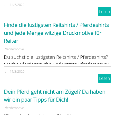
la
|
14/6/2022
Lesen
Finde die lustigsten Reitshirts / Pferdeshirts
und jede Menge witzige Druckmotive für
Reiter
Pferdemotive
Du suchst die lustigsten Reitshirts / Pferdeshirts?
Freche Pferdesprüche und witzige Pferdemotive?
Glückwunsch, hier hast du richtig gute Chance sie
la
|
11/3/2020
zu finden ...
Lesen
Dein Pferd geht nicht am Zügel? Da haben
wir ein paar Tipps für Dich!
Pferdemotive