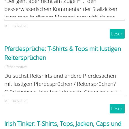
"Der geht aber nicht am Zügel!" ... den
besserwisserischen Kommentar der Stallzicken
kann man in diesem Moment nun wirklich gar
nicht gebrauchen. Doch was tun, wenn das Pferd
la
|
11/3/2020
nicht am Züger geht? Wir verraten euch was ...
Lesen
Pferdesprüche: T-Shirts & Tops mit lustigen
Reitersprüchen
Pferdemotive
Du suchst Reitshirts und andere Pferdesachen
mit lustigen Pferdesprüchen / Reitersprüchen?
Glückwunsch, hier hast du beste Chancen sie zu
finden! Sei es im Pferdezeug-Shop, oder im
la
|
10/3/2020
Online-Disigner für individuelle Pferdesachen, hier
Lesen
findest du jede Menge lustige Pferdesprüche und
Irish Tinker: T-Shirts, Tops, Jacken, Caps und
witzige Pferdemotive.