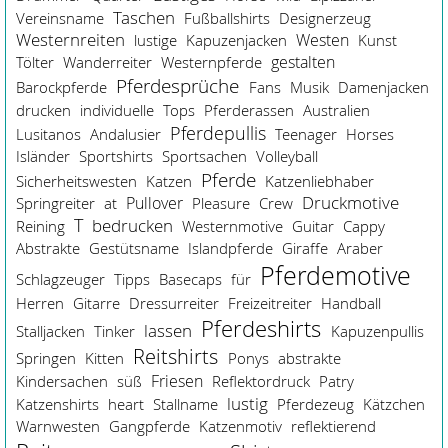
Taschen
Vereinsname
Fußballshirts
Designerzeug
Westernreiten
Westen
lustige
Kapuzenjacken
Kunst
gestalten
Tölter
Wanderreiter
Westernpferde
Pferdesprüche
Barockpferde
Fans
Musik
Damenjacken
drucken
individuelle
Tops
Pferderassen
Australien
Pferdepullis
Lusitanos
Andalusier
Teenager
Horses
Isländer
Sportshirts
Sportsachen
Volleyball
Pferde
Sicherheitswesten
Katzen
Katzenliebhaber
Pullover
Druckmotive
Springreiter
at
Pleasure
Crew
T
bedrucken
Reining
Westernmotive
Guitar
Cappy
Abstrakte
Gestütsname
Islandpferde
Giraffe
Araber
Pferdemotive
Schlagzeuger
Tipps
Basecaps
für
Herren
Gitarre
Dressurreiter
Freizeitreiter
Handball
Pferdeshirts
lassen
Stalljacken
Tinker
Kapuzenpullis
Reitshirts
Springen
Kitten
Ponys
abstrakte
Friesen
Kindersachen
süß
Reflektordruck
Patry
lustig
Katzenshirts
heart
Stallname
Pferdezeug
Kätzchen
Warnwesten
Gangpferde
Katzenmotiv
reflektierend