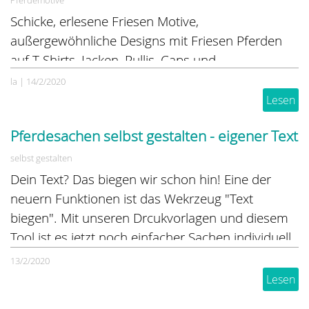
Pferdemotive
Schicke, erlesene Friesen Motive,
außergewöhnliche Designs mit Friesen Pferden
auf T-Shirts, Jacken, Pullis, Caps und
Geschenkideen. Ob selbst gestalten und nach
la
|
14/2/2020
eigenen Wünschen bedrucken lassen, oder direht
Lesen
aus dem Pferdezeug-Shop online kaufen - diese
Pferdesachen selbst gestalten - eigener Text
Sachen lasssen die Herzen der Friesenfans höher
schlagen...
selbst gestalten
Dein Text? Das biegen wir schon hin! Eine der
neuern Funktionen ist das Wekrzeug "Text
biegen". Mit unseren Drcukvorlagen und diesem
Tool ist es jetzt noch einfacher Sachen individuell
bedrucken zu lassen
13/2/2020
Lesen