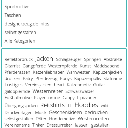
Sportmotive
Taschen
designerzeug.de Infos
selbst gestalten
Alle Kategorien
Jacken
Reflektordruck
Schlagzeuger
Springen
Abstrakte
Gitarrist
Gangpferde
Westernpferde
Kunst
Mädelsabend
Pferderassen
Katzenliebhaber
Warnwesten
Kapuzenjacken
drucken
Patry
Pferdezeug
Ponys
Kapuzenpullis
Stallname
Lustiges
Vereinsjacken
heart
Katzenmotiv
Guitar
Westernreiter
galoppiernde
Schwarzwälder
Fußballmotive
Player
online
Cappy
Lipizzaner
Hoodies
Reitshirts
Übergangsjacken
TT
wild
Geschenkideen
bedrucken
Druckvorlagen
Musik
Westernreiten
selbstgestalten
Tölter
Hundemotive
lassen
gestalten
Vereinsname
Tinker
Dressurreiter