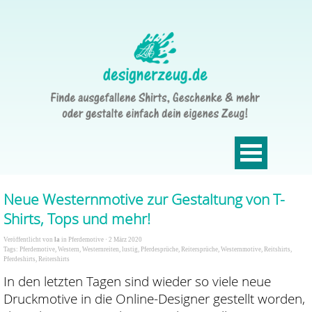
Neue Westernmotive zur Gestaltung von T-
Shirts, Tops und mehr!
Veröffentlicht von
la
in
Pferdemotive
· 2 März 2020
Tags:
Pferdemotive
,
Western
,
Westernreiten
,
lustig
,
Pferdesprüche
,
Reitersprüche
,
Westernmotive
,
Reitshirts
,
Pferdeshirts
,
Reitershirts
In den letzten Tagen sind wieder so viele neue
Druckmotive in die Online-Designer gestellt worden,