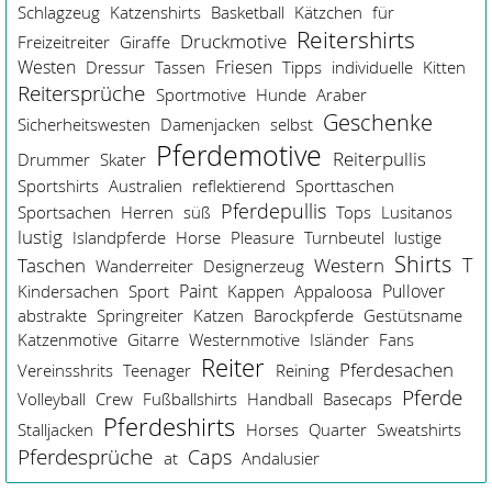
Schlagzeug
Katzenshirts
Basketball
Kätzchen
für
Reitershirts
Druckmotive
Freizeitreiter
Giraffe
Westen
Friesen
Dressur
Tassen
Tipps
individuelle
Kitten
Reitersprüche
Sportmotive
Hunde
Araber
Geschenke
Sicherheitswesten
Damenjacken
selbst
Pferdemotive
Reiterpullis
Drummer
Skater
Sportshirts
Australien
reflektierend
Sporttaschen
Pferdepullis
Sportsachen
Herren
süß
Tops
Lusitanos
lustig
Islandpferde
Horse
Pleasure
Turnbeutel
lustige
Shirts
Taschen
T
Western
Wanderreiter
Designerzeug
Paint
Pullover
Kindersachen
Sport
Kappen
Appaloosa
abstrakte
Springreiter
Katzen
Barockpferde
Gestütsname
Katzenmotive
Gitarre
Westernmotive
Isländer
Fans
Reiter
Pferdesachen
Vereinsshrits
Teenager
Reining
Pferde
Volleyball
Crew
Fußballshirts
Handball
Basecaps
Pferdeshirts
Stalljacken
Horses
Quarter
Sweatshirts
Pferdesprüche
Caps
at
Andalusier