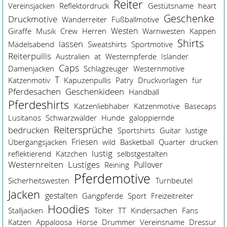
Reiter
Vereinsjacken
Reflektordruck
Gestütsname
heart
Geschenke
Druckmotive
Wanderreiter
Fußballmotive
Westen
Giraffe
Musik
Crew
Herren
Warnwesten
Kappen
Shirts
lassen
Mädelsabend
Sweatshirts
Sportmotive
Reiterpullis
Australien
at
Westernpferde
Isländer
Caps
Damenjacken
Schlagzeuger
Westernmotive
T
Katzenmotiv
Kapuzenpullis
Patry
Druckvorlagen
für
Pferdesachen
Geschenkideen
Handball
Pferdeshirts
Katzenliebhaber
Katzenmotive
Basecaps
Lusitanos
Schwarzwälder
Hunde
galoppiernde
Reitersprüche
bedrucken
Sportshirts
Guitar
lustige
Friesen
Übergangsjacken
wild
Basketball
Quarter
drucken
lustig
reflektierend
Kätzchen
selbstgestalten
Westernreiten
Lustiges
Pullover
Reining
Pferdemotive
Sicherheitswesten
Turnbeutel
Jacken
gestalten
Gangpferde
Sport
Freizeitreiter
Hoodies
Stalljacken
Tölter
TT
Kindersachen
Fans
Katzen
Appaloosa
Horse
Drummer
Vereinsname
Dressur