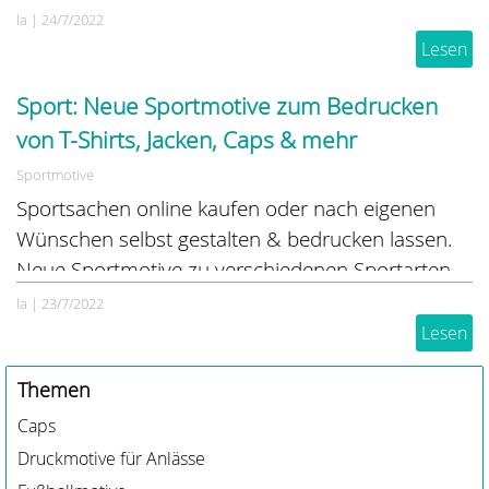
noch persönlicher werden die Geschenke, wenn
la
|
24/7/2022
man sie individuell bedrucken lässt. Unsere
Lesen
Online-Designer bieten über 2.000 Motiv-
Sport: Neue Sportmotive zum Bedrucken
Vorlagen und jede Menge Sportmotive ...
von T-Shirts, Jacken, Caps & mehr
Sportmotive
Sportsachen online kaufen oder nach eigenen
Wünschen selbst gestalten & bedrucken lassen.
Neue Sportmotive zu verschiedenen Sportarten
online: Basketball, Tennis, Boxen, Skateboarding
la
|
23/7/2022
u.v.m.
Lesen
Themen
Caps
Druckmotive für Anlässe