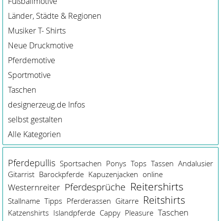
Fußballmotive
Länder, Städte & Regionen
Musiker T- Shirts
Neue Druckmotive
Pferdemotive
Sportmotive
Taschen
designerzeug.de Infos
selbst gestalten
Alle Kategorien
Pferdepullis
Sportsachen
Ponys
Tops
Tassen
Andalusier
Gitarrist
Barockpferde
Kapuzenjacken
online
Reitershirts
Pferdesprüche
Westernreiter
Reitshirts
Stallname
Tipps
Pferderassen
Gitarre
Taschen
Katzenshirts
Islandpferde
Cappy
Pleasure