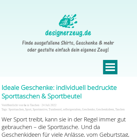
Ideale Geschenke: individuell bedruckte
Sporttaschen & Sportbeutel
Veröffentlicht von
la
in
Taschen
· 24 Juli 2022
Tags:
Sporttaschen
,
Sport
,
Sportmotive
,
Turnbeutel
,
selbstgestalten
,
Geschenke
,
Geschenkideen
,
Taschen
Wer Sport treibt, kann sie in der Regel immer gut
gebrauchen – die Sporttasche. Und da
Geschenkideen für viele Anlässe, vom Geburtstag,