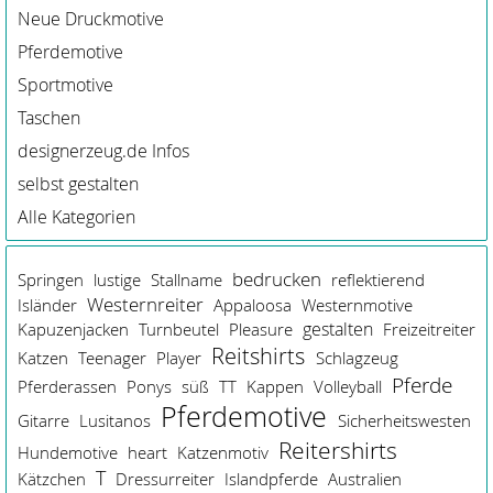
Neue Druckmotive
Pferdemotive
Sportmotive
Taschen
designerzeug.de Infos
selbst gestalten
Alle Kategorien
bedrucken
Springen
lustige
Stallname
reflektierend
Westernreiter
Isländer
Appaloosa
Westernmotive
gestalten
Kapuzenjacken
Turnbeutel
Pleasure
Freizeitreiter
Reitshirts
Katzen
Teenager
Player
Schlagzeug
Pferde
Pferderassen
Ponys
süß
TT
Kappen
Volleyball
Pferdemotive
Gitarre
Lusitanos
Sicherheitswesten
Reitershirts
Hundemotive
heart
Katzenmotiv
T
Kätzchen
Dressurreiter
Islandpferde
Australien