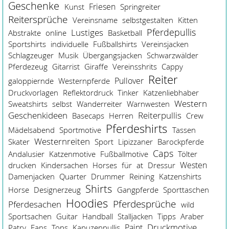
Geschenke
Friesen
Kunst
Springreiter
Reitersprüche
Vereinsname
selbstgestalten
Kitten
Pferdepullis
Lustiges
Abstrakte
online
Basketball
Sportshirts
individuelle
Fußballshirts
Vereinsjacken
Schlagzeuger
Musik
Übergangsjacken
Schwarzwälder
Pferdezeug
Gitarrist
Giraffe
Vereinsshrits
Cappy
Reiter
Pullover
galoppiernde
Westernpferde
Druckvorlagen
Reflektordruck
Tinker
Katzenliebhaber
Western
Sweatshirts
selbst
Wanderreiter
Warnwesten
Geschenkideen
Reiterpullis
Basecaps
Herren
Crew
Pferdeshirts
Mädelsabend
Sportmotive
Tassen
Westernreiten
Skater
Sport
Lipizzaner
Barockpferde
Caps
Andalusier
Katzenmotive
Fußballmotive
Tölter
Westen
drucken
Kindersachen
Horses
für
at
Dressur
Damenjacken
Quarter
Drummer
Reining
Katzenshirts
Shirts
Horse
Designerzeug
Gangpferde
Sporttaschen
Hoodies
Pferdesprüche
Pferdesachen
wild
Sportsachen
Guitar
Handball
Stalljacken
Tipps
Araber
Paint
Druckmotive
Patry
Fans
Tops
Kapuzenpullis