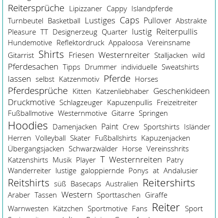
Reitersprüche
Lipizzaner
Cappy
Islandpferde
Caps
Lustiges
Pullover
Turnbeutel
Basketball
Abstrakte
lustig
Reiterpullis
Pleasure
TT
Designerzeug
Quarter
Hundemotive
Reflektordruck
Appaloosa
Vereinsname
Shirts
Westernreiter
Friesen
Gitarrist
Stalljacken
wild
Pferdesachen
Tipps
Drummer
individuelle
Sweatshirts
Pferde
lassen
selbst
Katzenmotiv
Horses
Pferdesprüche
Geschenkideen
Kitten
Katzenliebhaber
Druckmotive
Schlagzeuger
Kapuzenpullis
Freizeitreiter
Fußballmotive
Westernmotive
Gitarre
Springen
Hoodies
Paint
Damenjacken
Crew
Sportshirts
Isländer
Herren
Volleyball
Skater
Fußballshirts
Kapuzenjacken
Übergangsjacken
Schwarzwälder
Horse
Vereinsshrits
T
Westernreiten
Katzenshirts
Musik
Player
Patry
Wanderreiter
lustige
galoppiernde
Ponys
at
Andalusier
Reitershirts
Reitshirts
süß
Basecaps
Australien
Western
Araber
Tassen
Sporttaschen
Giraffe
Reiter
Warnwesten
Kätzchen
Sportmotive
Fans
Sport