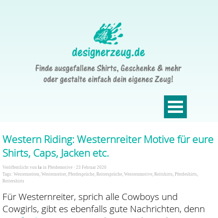
Western Riding: Westernreiter Motive für eure
Shirts, Caps, Jacken etc.
Veröffentlicht von
la
in
Pferdemotive
· 23 Februar 2020
Tags:
Westernreiten
,
Westernreiter
,
Pferdesprüche
,
Reitersprüche
,
Westernmotive
,
Reitshirts
,
Pferdeshirts
,
Reitershirts
Für Westernreiter, sprich alle Cowboys und
Cowgirls, gibt es ebenfalls gute Nachrichten, denn