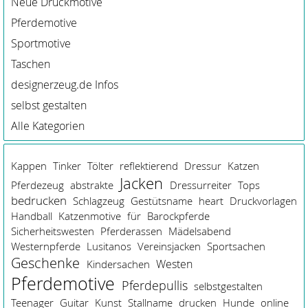
Neue Druckmotive
Pferdemotive
Sportmotive
Taschen
designerzeug.de Infos
selbst gestalten
Alle Kategorien
Kappen
Tinker
Tölter
reflektierend
Dressur
Katzen
Jacken
Pferdezeug
abstrakte
Dressurreiter
Tops
bedrucken
Schlagzeug
Gestütsname
heart
Druckvorlagen
Handball
Katzenmotive
für
Barockpferde
Sicherheitswesten
Pferderassen
Mädelsabend
Westernpferde
Lusitanos
Vereinsjacken
Sportsachen
Geschenke
Westen
Kindersachen
Pferdemotive
Pferdepullis
selbstgestalten
Teenager
Guitar
Kunst
Stallname
drucken
Hunde
online