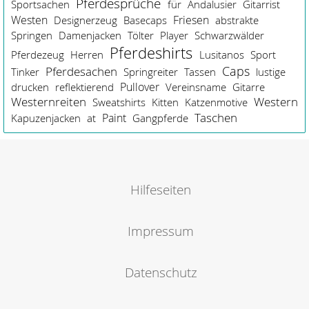
Pferdesprüche
Sportsachen
für
Andalusier
Gitarrist
Westen
Friesen
Designerzeug
Basecaps
abstrakte
Springen
Damenjacken
Tölter
Player
Schwarzwälder
Pferdeshirts
Pferdezeug
Herren
Lusitanos
Sport
Caps
Pferdesachen
Tinker
Springreiter
Tassen
lustige
Pullover
drucken
reflektierend
Vereinsname
Gitarre
Westernreiten
Western
Sweatshirts
Kitten
Katzenmotive
Taschen
Paint
Kapuzenjacken
at
Gangpferde
Hilfeseiten
Impressum
Datenschutz