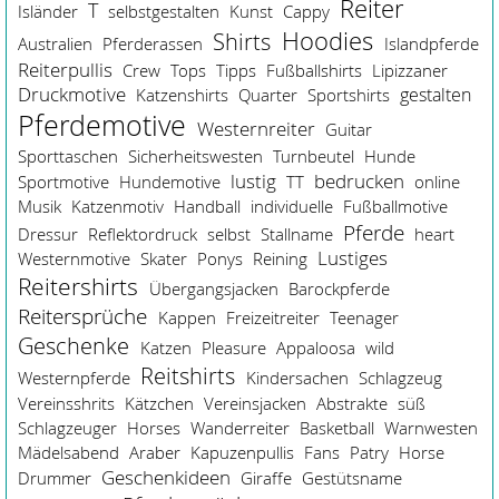
Reiter
T
Isländer
selbstgestalten
Kunst
Cappy
Hoodies
Shirts
Australien
Pferderassen
Islandpferde
Reiterpullis
Crew
Tops
Tipps
Fußballshirts
Lipizzaner
Druckmotive
gestalten
Katzenshirts
Quarter
Sportshirts
Pferdemotive
Westernreiter
Guitar
Sporttaschen
Sicherheitswesten
Turnbeutel
Hunde
lustig
bedrucken
Sportmotive
Hundemotive
TT
online
Musik
Katzenmotiv
Handball
individuelle
Fußballmotive
Pferde
Dressur
Reflektordruck
selbst
Stallname
heart
Lustiges
Westernmotive
Skater
Ponys
Reining
Reitershirts
Übergangsjacken
Barockpferde
Reitersprüche
Kappen
Freizeitreiter
Teenager
Geschenke
Katzen
Pleasure
Appaloosa
wild
Reitshirts
Westernpferde
Kindersachen
Schlagzeug
Vereinsshrits
Kätzchen
Vereinsjacken
Abstrakte
süß
Schlagzeuger
Horses
Wanderreiter
Basketball
Warnwesten
Mädelsabend
Araber
Kapuzenpullis
Fans
Patry
Horse
Geschenkideen
Drummer
Giraffe
Gestütsname