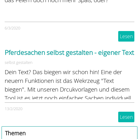
6/3/2020
Lesen
Pferdesachen selbst gestalten - eigener Text
selbst gestalten
Dein Text? Das biegen wir schon hin! Eine der
neuern Funktionen ist das Wekrzeug "Text
biegen". Mit unseren Drcukvorlagen und diesem
Tool ist es jetzt noch einfacher Sachen individuell
bedrucken zu lassen
13/2/2020
Lesen
Themen