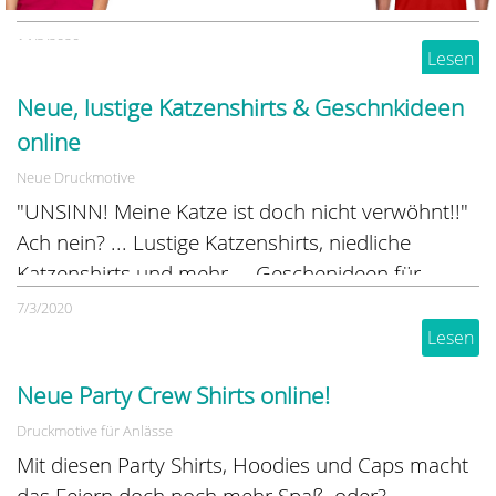
Du liebst Paint Horses? Dann haben wir eine
14/3/2020
Menge Reitshirts, Hoodies, Caps und mehr, die dir
Lesen
gefallen könnten
Neue, lustige Katzenshirts & Geschnkideen
online
Neue Druckmotive
"UNSINN! Meine Katze ist doch nicht verwöhnt!!"
Ach nein? ... Lustige Katzenshirts, niedliche
Katzenshirts und mehr ... Geschenideen für
Katzenliebhaber und Katzenverwöhner
7/3/2020
Lesen
Neue Party Crew Shirts online!
Druckmotive für Anlässe
Mit diesen Party Shirts, Hoodies und Caps macht
das Feiern doch noch mehr Spaß, oder?